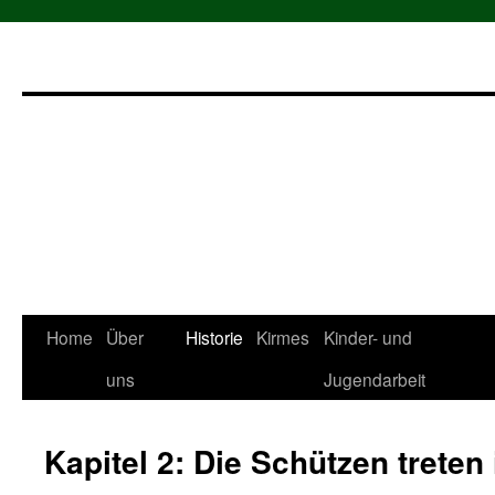
Zum
Home
Über
Historie
Kirmes
Kinder- und
Inhalt
uns
Jugendarbeit
springen
Kapitel 2: Die Schützen treten