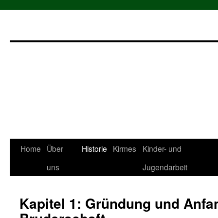
Zum
Home
Über
Historie
Kirmes
Kinder- und
Inhalt
uns
Jugendarbeit
springen
Kapitel 1: Gründung und Anfa