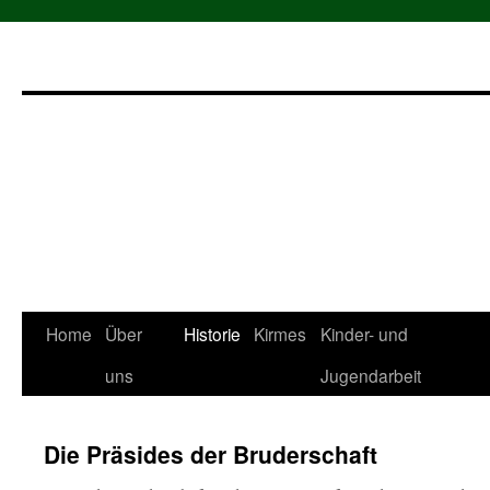
Zum
Home
Über
Historie
Kirmes
Kinder- und
Inhalt
uns
Jugendarbeit
springen
Die Präsides der Bruderschaft