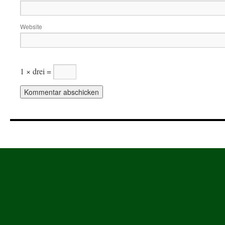
Website
1 × drei =