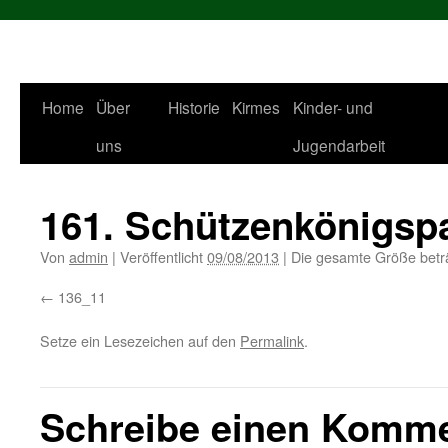
Zum
Home
Über
Historie
Kirmes
Kinder- und
Inhalt
uns
Jugendarbeit
springen
161. Schützenkönigsp
Von
admin
|
Veröffentlicht
09/08/2013
|
Die gesamte Größe betr
136_11
Setze ein Lesezeichen auf den
Permalink
.
Schreibe einen Komm